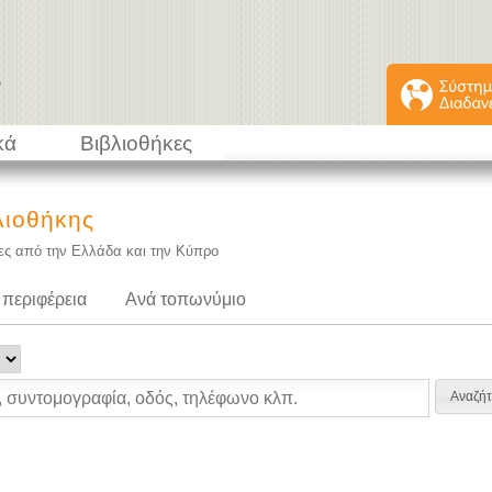
κά
Βιβλιοθήκες
λιοθήκης
κες από την Ελλάδα και την Κύπρο
 περιφέρεια
Ανά τοπωνύμιο