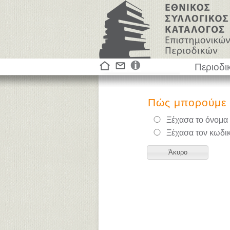
Περιοδι
Πώς μπορούμε 
Ξέχασα το όνομα
Ξέχασα τον κωδι