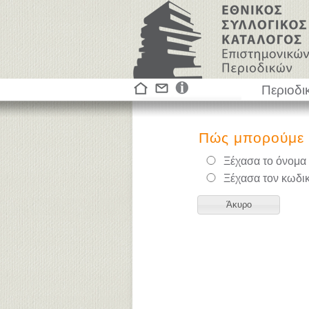
Περιοδι
Πώς μπορούμε 
Ξέχασα το όνομα
Ξέχασα τον κωδι