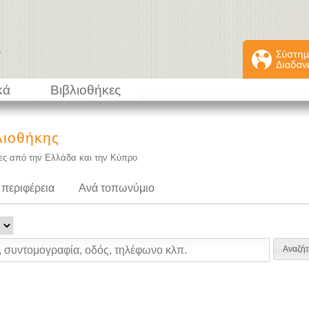
κά
Βιβλιοθήκες
λιοθήκης
κες από την Ελλάδα και την Κύπρο
 περιφέρεια
Ανά τοπωνύμιο