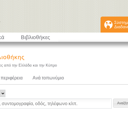
κά
Βιβλιοθήκες
λιοθήκης
κες από την Ελλάδα και την Κύπρο
 περιφέρεια
Ανά τοπωνύμιο