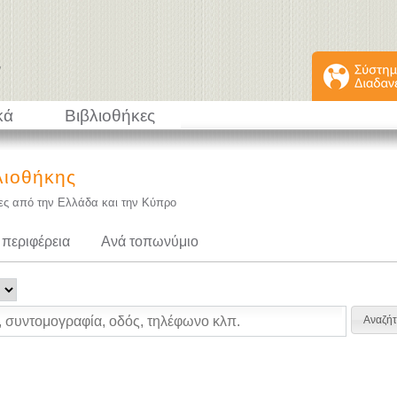
κά
Βιβλιοθήκες
λιοθήκης
κες από την Ελλάδα και την Κύπρο
 περιφέρεια
Ανά τοπωνύμιο