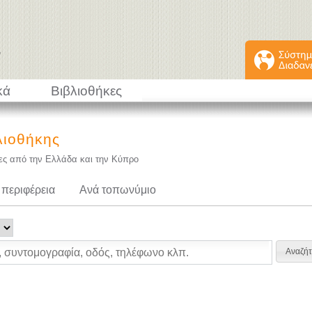
κά
Βιβλιοθήκες
λιοθήκης
κες από την Ελλάδα και την Κύπρο
 περιφέρεια
Ανά τοπωνύμιο