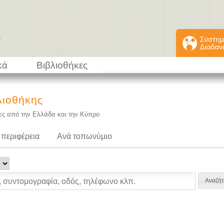
κά
Βιβλιοθήκες
λιοθήκης
κες από την Ελλάδα και την Κύπρο
 περιφέρεια
Ανά τοπωνύμιο