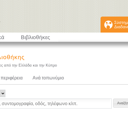
κά
Βιβλιοθήκες
λιοθήκης
κες από την Ελλάδα και την Κύπρο
 περιφέρεια
Ανά τοπωνύμιο