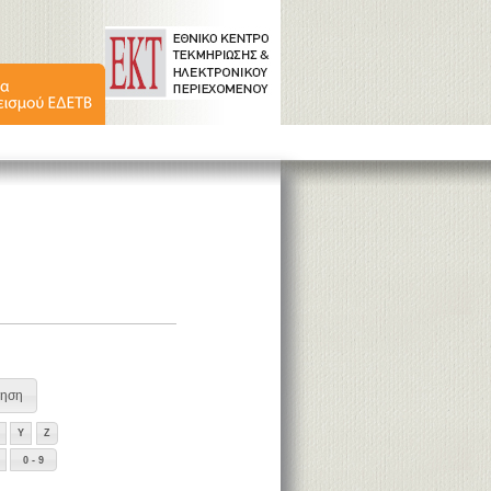
Y
Z
0 - 9