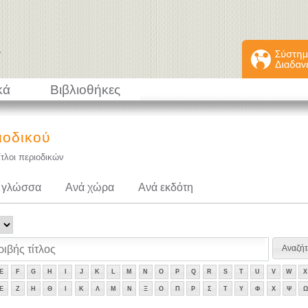
κά
Βιβλιοθήκες
ιοδικού
ίτλοι περιοδικών
 γλώσσα
Ανά χώρα
Ανά εκδότη
E
F
G
H
I
J
K
L
M
N
O
P
Q
R
S
T
U
V
W
X
Ε
Ζ
Η
Θ
Ι
Κ
Λ
Μ
Ν
Ξ
Ο
Π
Ρ
Σ
Τ
Υ
Φ
Χ
Ψ
Ω