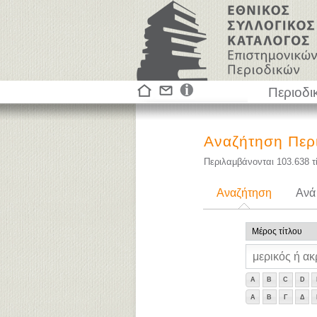
Περιοδι
Αναζήτηση Περ
Περιλαμβάνονται
103.638
τ
Αναζήτηση
Ανά
A
B
C
D
Α
Β
Γ
Δ