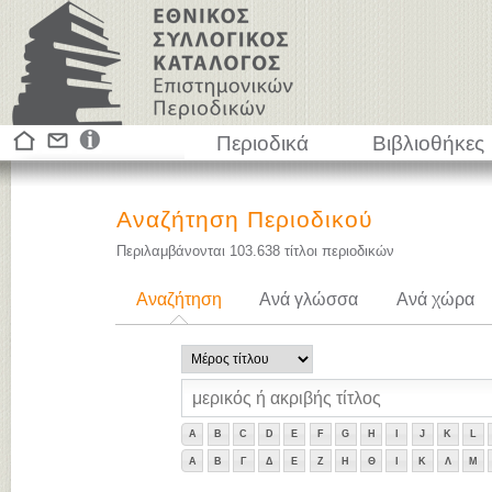
Περιοδικά
Βιβλιοθήκες
Αναζήτηση Περιοδικού
Περιλαμβάνονται
103.638
τίτλοι περιοδικών
Αναζήτηση
Ανά γλώσσα
Ανά χώρα
A
B
C
D
E
F
G
H
I
J
K
L
Α
Β
Γ
Δ
Ε
Ζ
Η
Θ
Ι
Κ
Λ
Μ