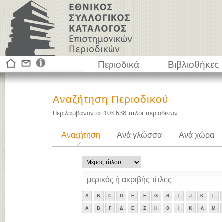
Περιοδικά
Βιβλιοθήκες
Αναζήτηση Περιοδικού
Περιλαμβάνονται
103.638
τίτλοι περιοδικών
Αναζήτηση
Ανά γλώσσα
Ανά χώρα
A
B
C
D
E
F
G
H
I
J
K
L
Α
Β
Γ
Δ
Ε
Ζ
Η
Θ
Ι
Κ
Λ
Μ