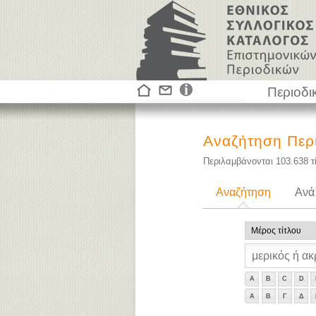
Περιοδι
Αναζήτηση Περ
Περιλαμβάνονται
103.638
τ
Αναζήτηση
Ανά
A
B
C
D
Α
Β
Γ
Δ