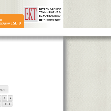
Y
Z
0 - 9