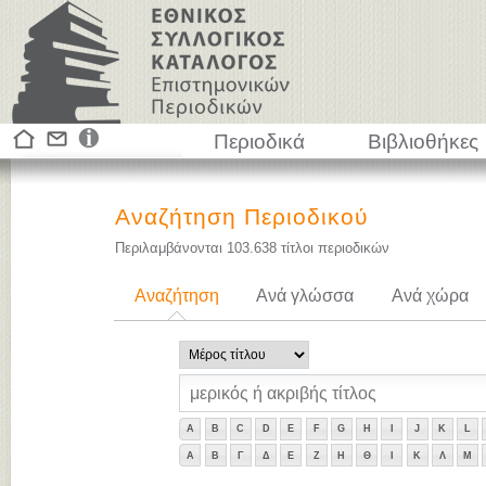
Περιοδικά
Βιβλιοθήκες
Αναζήτηση Περιοδικού
Περιλαμβάνονται
103.638
τίτλοι περιοδικών
Αναζήτηση
Ανά γλώσσα
Ανά χώρα
A
B
C
D
E
F
G
H
I
J
K
L
Α
Β
Γ
Δ
Ε
Ζ
Η
Θ
Ι
Κ
Λ
Μ