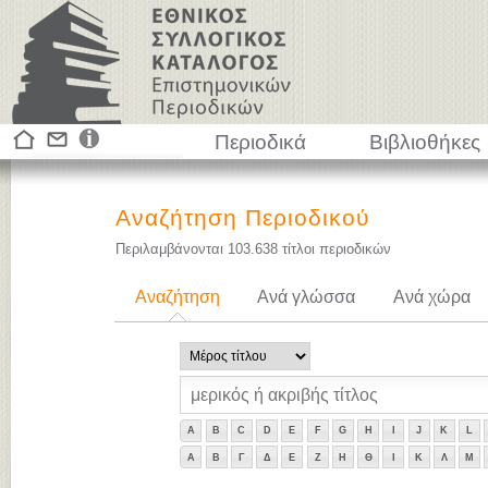
Περιοδικά
Βιβλιοθήκες
Αναζήτηση Περιοδικού
Περιλαμβάνονται
103.638
τίτλοι περιοδικών
Αναζήτηση
Ανά γλώσσα
Ανά χώρα
A
B
C
D
E
F
G
H
I
J
K
L
Α
Β
Γ
Δ
Ε
Ζ
Η
Θ
Ι
Κ
Λ
Μ