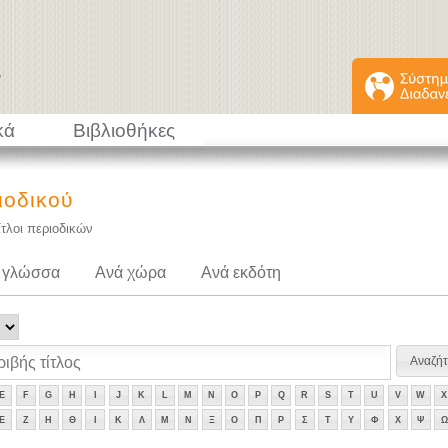
κά
Βιβλιοθήκες
ιοδικού
ίτλοι περιοδικών
 γλώσσα
Ανά χώρα
Ανά εκδότη
E
F
G
H
I
J
K
L
M
N
O
P
Q
R
S
T
U
V
W
X
Ε
Ζ
Η
Θ
Ι
Κ
Λ
Μ
Ν
Ξ
Ο
Π
Ρ
Σ
Τ
Υ
Φ
Χ
Ψ
Ω