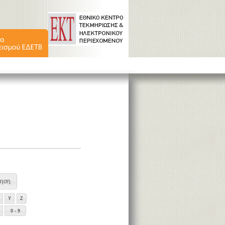
Y
Z
0 - 9