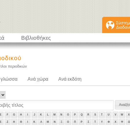
κά
Βιβλιοθήκες
ιοδικού
ίτλοι περιοδικών
 γλώσσα
Ανά χώρα
Ανά εκδότη
E
F
G
H
I
J
K
L
M
N
O
P
Q
R
S
T
U
V
W
X
Ε
Ζ
Η
Θ
Ι
Κ
Λ
Μ
Ν
Ξ
Ο
Π
Ρ
Σ
Τ
Υ
Φ
Χ
Ψ
Ω