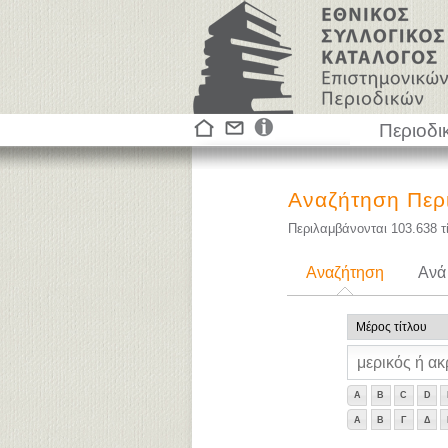
Περιοδι
Αναζήτηση Περ
Περιλαμβάνονται
103.638
τ
Αναζήτηση
Ανά
A
B
C
D
Α
Β
Γ
Δ