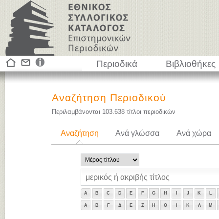
Περιοδικά
Βιβλιοθήκες
Αναζήτηση Περιοδικού
Περιλαμβάνονται
103.638
τίτλοι περιοδικών
Αναζήτηση
Ανά γλώσσα
Ανά χώρα
A
B
C
D
E
F
G
H
I
J
K
L
Α
Β
Γ
Δ
Ε
Ζ
Η
Θ
Ι
Κ
Λ
Μ