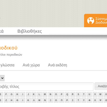
κά
Βιβλιοθήκες
ιοδικού
ίτλοι περιοδικών
 γλώσσα
Ανά χώρα
Ανά εκδότη
E
F
G
H
I
J
K
L
M
N
O
P
Q
R
S
T
U
V
W
X
Ε
Ζ
Η
Θ
Ι
Κ
Λ
Μ
Ν
Ξ
Ο
Π
Ρ
Σ
Τ
Υ
Φ
Χ
Ψ
Ω