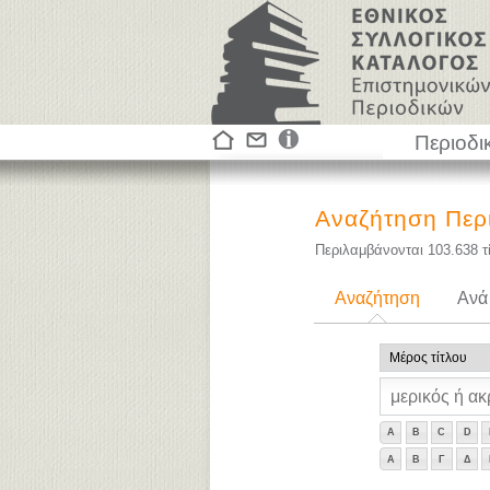
Περιοδι
Αναζήτηση Περ
Περιλαμβάνονται
103.638
τ
Αναζήτηση
Ανά
A
B
C
D
Α
Β
Γ
Δ