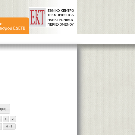
Y
Z
0 - 9