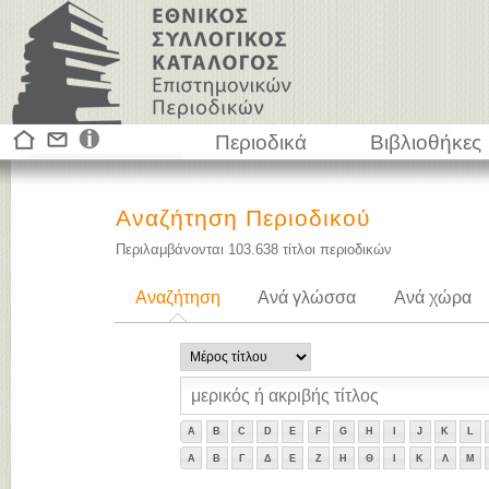
Περιοδικά
Βιβλιοθήκες
Αναζήτηση Περιοδικού
Περιλαμβάνονται
103.638
τίτλοι περιοδικών
Αναζήτηση
Ανά γλώσσα
Ανά χώρα
A
B
C
D
E
F
G
H
I
J
K
L
Α
Β
Γ
Δ
Ε
Ζ
Η
Θ
Ι
Κ
Λ
Μ