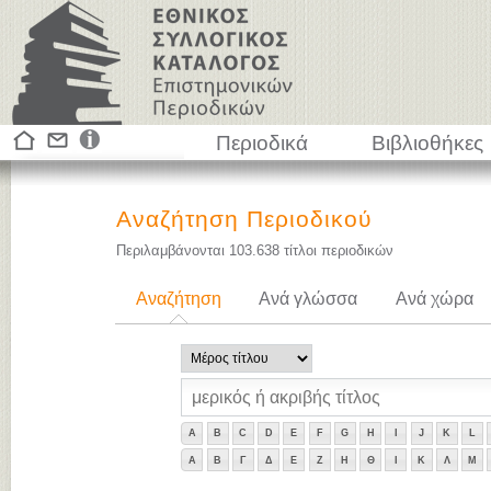
Περιοδικά
Βιβλιοθήκες
Αναζήτηση Περιοδικού
Περιλαμβάνονται
103.638
τίτλοι περιοδικών
Αναζήτηση
Ανά γλώσσα
Ανά χώρα
A
B
C
D
E
F
G
H
I
J
K
L
Α
Β
Γ
Δ
Ε
Ζ
Η
Θ
Ι
Κ
Λ
Μ