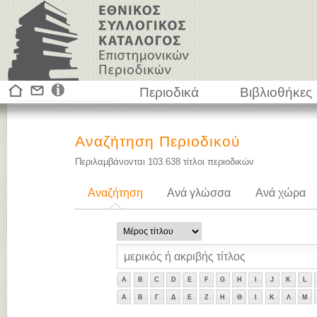
Περιοδικά
Βιβλιοθήκες
Αναζήτηση Περιοδικού
Περιλαμβάνονται
103.638
τίτλοι περιοδικών
Αναζήτηση
Ανά γλώσσα
Ανά χώρα
A
B
C
D
E
F
G
H
I
J
K
L
Α
Β
Γ
Δ
Ε
Ζ
Η
Θ
Ι
Κ
Λ
Μ