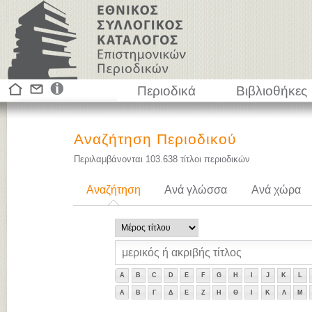
Περιοδικά
Βιβλιοθήκες
Αναζήτηση Περιοδικού
Περιλαμβάνονται
103.638
τίτλοι περιοδικών
Αναζήτηση
Ανά γλώσσα
Ανά χώρα
A
B
C
D
E
F
G
H
I
J
K
L
Α
Β
Γ
Δ
Ε
Ζ
Η
Θ
Ι
Κ
Λ
Μ