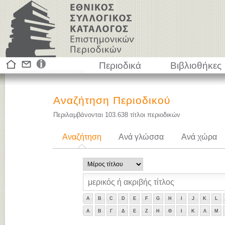
Περιοδικά
Βιβλιοθήκες
Αναζήτηση Περιοδικού
Περιλαμβάνονται
103.638
τίτλοι περιοδικών
Αναζήτηση
Ανά γλώσσα
Ανά χώρα
A
B
C
D
E
F
G
H
I
J
K
L
Α
Β
Γ
Δ
Ε
Ζ
Η
Θ
Ι
Κ
Λ
Μ