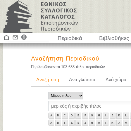
Περιοδικά
Βιβλιοθήκες
Αναζήτηση Περιοδικού
Περιλαμβάνονται
103.638
τίτλοι περιοδικών
Αναζήτηση
Ανά γλώσσα
Ανά χώρα
A
B
C
D
E
F
G
H
I
J
K
L
Α
Β
Γ
Δ
Ε
Ζ
Η
Θ
Ι
Κ
Λ
Μ