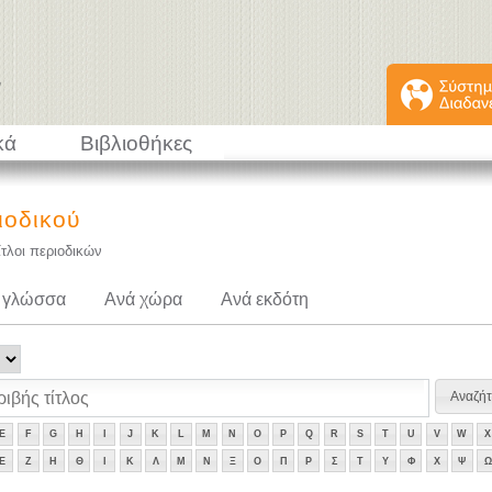
κά
Βιβλιοθήκες
ιοδικού
ίτλοι περιοδικών
 γλώσσα
Ανά χώρα
Ανά εκδότη
E
F
G
H
I
J
K
L
M
N
O
P
Q
R
S
T
U
V
W
X
Ε
Ζ
Η
Θ
Ι
Κ
Λ
Μ
Ν
Ξ
Ο
Π
Ρ
Σ
Τ
Υ
Φ
Χ
Ψ
Ω