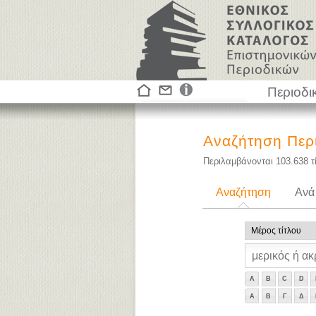
Περιοδι
Αναζήτηση Περ
Περιλαμβάνονται
103.638
τ
Αναζήτηση
Ανά
A
B
C
D
Α
Β
Γ
Δ