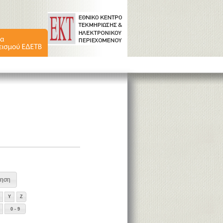
Y
Z
0 - 9