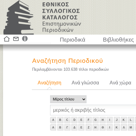
Περιοδικά
Βιβλιοθήκες
Αναζήτηση Περιοδικού
Περιλαμβάνονται
103.638
τίτλοι περιοδικών
Αναζήτηση
Ανά γλώσσα
Ανά χώρα
A
B
C
D
E
F
G
H
I
J
K
L
Α
Β
Γ
Δ
Ε
Ζ
Η
Θ
Ι
Κ
Λ
Μ