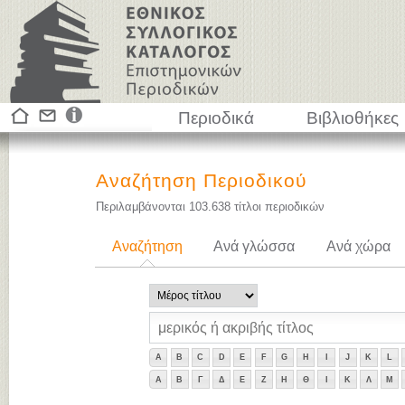
Περιοδικά
Βιβλιοθήκες
Αναζήτηση Περιοδικού
Περιλαμβάνονται
103.638
τίτλοι περιοδικών
Αναζήτηση
Ανά γλώσσα
Ανά χώρα
A
B
C
D
E
F
G
H
I
J
K
L
Α
Β
Γ
Δ
Ε
Ζ
Η
Θ
Ι
Κ
Λ
Μ