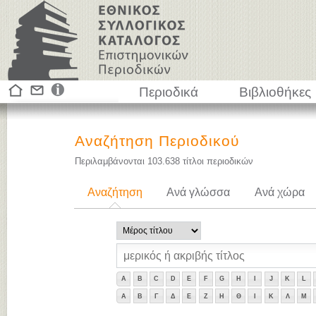
Περιοδικά
Βιβλιοθήκες
Αναζήτηση Περιοδικού
Περιλαμβάνονται
103.638
τίτλοι περιοδικών
Αναζήτηση
Ανά γλώσσα
Ανά χώρα
A
B
C
D
E
F
G
H
I
J
K
L
Α
Β
Γ
Δ
Ε
Ζ
Η
Θ
Ι
Κ
Λ
Μ