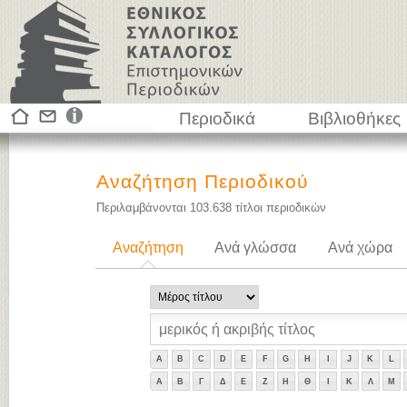
Περιοδικά
Βιβλιοθήκες
Αναζήτηση Περιοδικού
Περιλαμβάνονται
103.638
τίτλοι περιοδικών
Αναζήτηση
Ανά γλώσσα
Ανά χώρα
A
B
C
D
E
F
G
H
I
J
K
L
Α
Β
Γ
Δ
Ε
Ζ
Η
Θ
Ι
Κ
Λ
Μ