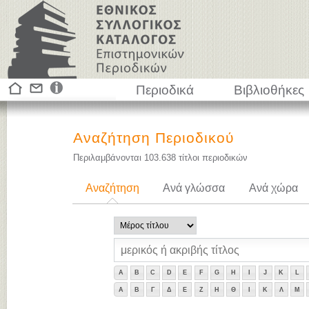
Περιοδικά
Βιβλιοθήκες
Αναζήτηση Περιοδικού
Περιλαμβάνονται
103.638
τίτλοι περιοδικών
Αναζήτηση
Ανά γλώσσα
Ανά χώρα
A
B
C
D
E
F
G
H
I
J
K
L
Α
Β
Γ
Δ
Ε
Ζ
Η
Θ
Ι
Κ
Λ
Μ