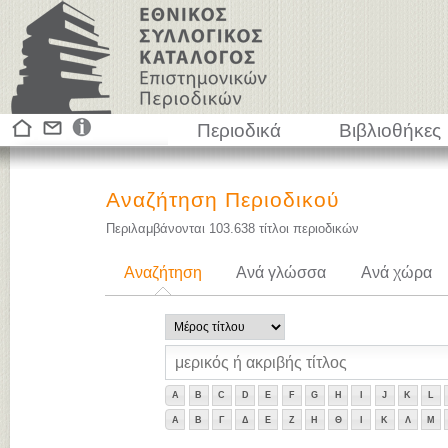
Περιοδικά
Βιβλιοθήκες
Αναζήτηση Περιοδικού
Περιλαμβάνονται
103.638
τίτλοι περιοδικών
Αναζήτηση
Ανά γλώσσα
Ανά χώρα
A
B
C
D
E
F
G
H
I
J
K
L
Α
Β
Γ
Δ
Ε
Ζ
Η
Θ
Ι
Κ
Λ
Μ