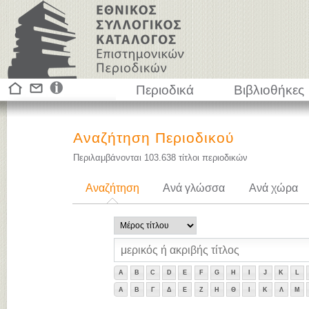
Περιοδικά
Βιβλιοθήκες
Αναζήτηση Περιοδικού
Περιλαμβάνονται
103.638
τίτλοι περιοδικών
Αναζήτηση
Ανά γλώσσα
Ανά χώρα
A
B
C
D
E
F
G
H
I
J
K
L
Α
Β
Γ
Δ
Ε
Ζ
Η
Θ
Ι
Κ
Λ
Μ