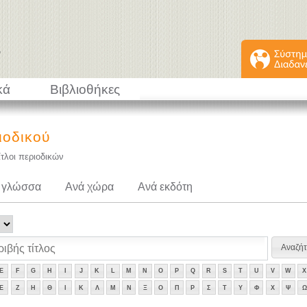
κά
Βιβλιοθήκες
ιοδικού
ίτλοι περιοδικών
 γλώσσα
Ανά χώρα
Ανά εκδότη
E
F
G
H
I
J
K
L
M
N
O
P
Q
R
S
T
U
V
W
X
Ε
Ζ
Η
Θ
Ι
Κ
Λ
Μ
Ν
Ξ
Ο
Π
Ρ
Σ
Τ
Υ
Φ
Χ
Ψ
Ω