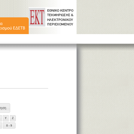
Y
Z
0 - 9