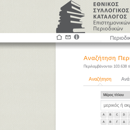
Περιοδι
Αναζήτηση Περ
Περιλαμβάνονται
103.638
τ
Αναζήτηση
Ανά
A
B
C
D
Α
Β
Γ
Δ