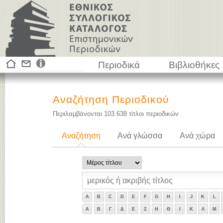
Περιοδικά
Βιβλιοθήκες
Αναζήτηση Περιοδικού
Περιλαμβάνονται
103.638
τίτλοι περιοδικών
Αναζήτηση
Ανά γλώσσα
Ανά χώρα
A
B
C
D
E
F
G
H
I
J
K
L
Α
Β
Γ
Δ
Ε
Ζ
Η
Θ
Ι
Κ
Λ
Μ