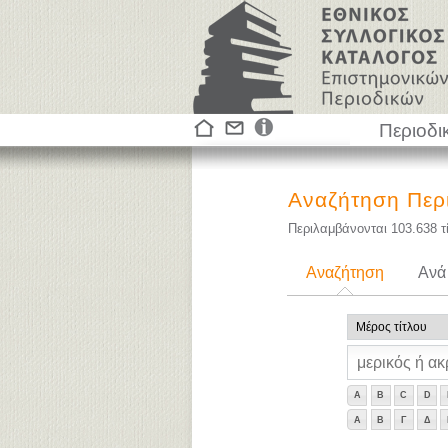
Περιοδι
Αναζήτηση Περ
Περιλαμβάνονται
103.638
τ
Αναζήτηση
Ανά
A
B
C
D
Α
Β
Γ
Δ