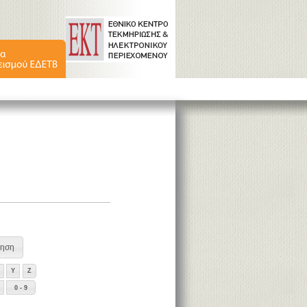
Y
Z
0 - 9