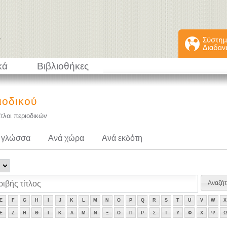
κά
Βιβλιοθήκες
ιοδικού
ίτλοι περιοδικών
 γλώσσα
Ανά χώρα
Ανά εκδότη
E
F
G
H
I
J
K
L
M
N
O
P
Q
R
S
T
U
V
W
X
Ε
Ζ
Η
Θ
Ι
Κ
Λ
Μ
Ν
Ξ
Ο
Π
Ρ
Σ
Τ
Υ
Φ
Χ
Ψ
Ω