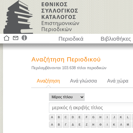
Περιοδικά
Βιβλιοθήκες
Αναζήτηση Περιοδικού
Περιλαμβάνονται
103.638
τίτλοι περιοδικών
Αναζήτηση
Ανά γλώσσα
Ανά χώρα
A
B
C
D
E
F
G
H
I
J
K
L
Α
Β
Γ
Δ
Ε
Ζ
Η
Θ
Ι
Κ
Λ
Μ