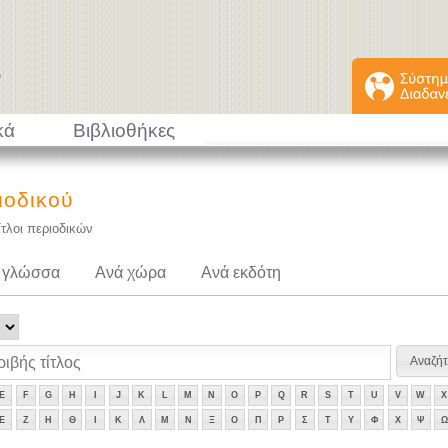
κά
Βιβλιοθήκες
ιοδικού
ίτλοι περιοδικών
 γλώσσα
Ανά χώρα
Ανά εκδότη
E
F
G
H
I
J
K
L
M
N
O
P
Q
R
S
T
U
V
W
X
Ε
Ζ
Η
Θ
Ι
Κ
Λ
Μ
Ν
Ξ
Ο
Π
Ρ
Σ
Τ
Υ
Φ
Χ
Ψ
Ω