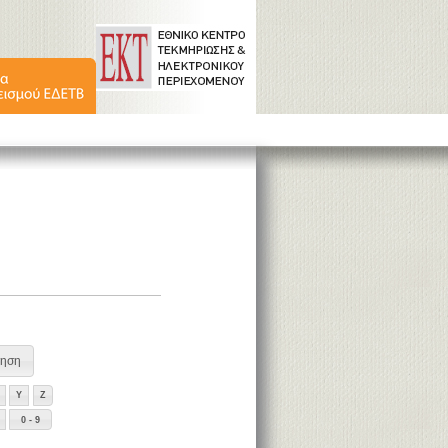
Y
Z
0 - 9