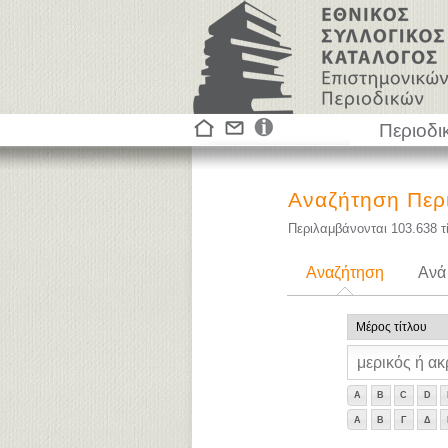
Περιοδι
Αναζήτηση Περ
Περιλαμβάνονται
103.638
τ
Αναζήτηση
Ανά
A
B
C
D
Α
Β
Γ
Δ