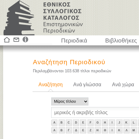
Περιοδικά
Βιβλιοθήκες
Αναζήτηση Περιοδικού
Περιλαμβάνονται
103.638
τίτλοι περιοδικών
Αναζήτηση
Ανά γλώσσα
Ανά χώρα
A
B
C
D
E
F
G
H
I
J
K
L
Α
Β
Γ
Δ
Ε
Ζ
Η
Θ
Ι
Κ
Λ
Μ