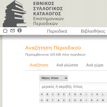
Περιοδικά
Βιβλιοθήκες
Αναζήτηση Περιοδικού
Περιλαμβάνονται
103.638
τίτλοι περιοδικών
Αναζήτηση
Ανά γλώσσα
Ανά χώρα
A
B
C
D
E
F
G
H
I
J
K
L
Α
Β
Γ
Δ
Ε
Ζ
Η
Θ
Ι
Κ
Λ
Μ