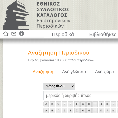
Περιοδικά
Βιβλιοθήκες
Αναζήτηση Περιοδικού
Περιλαμβάνονται
103.638
τίτλοι περιοδικών
Αναζήτηση
Ανά γλώσσα
Ανά χώρα
A
B
C
D
E
F
G
H
I
J
K
L
Α
Β
Γ
Δ
Ε
Ζ
Η
Θ
Ι
Κ
Λ
Μ