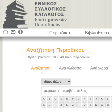
Περιοδικά
Βιβλιοθήκες
Αναζήτηση Περιοδικού
Περιλαμβάνονται
103.640
τίτλοι περιοδικών
Αναζήτηση
Ανά γλώσσα
Ανά χώρα
A
B
C
D
E
F
G
H
I
J
K
L
Α
Β
Γ
Δ
Ε
Ζ
Η
Θ
Ι
Κ
Λ
Μ