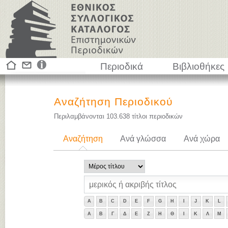
Περιοδικά
Βιβλιοθήκες
Αναζήτηση Περιοδικού
Περιλαμβάνονται
103.638
τίτλοι περιοδικών
Αναζήτηση
Ανά γλώσσα
Ανά χώρα
A
B
C
D
E
F
G
H
I
J
K
L
Α
Β
Γ
Δ
Ε
Ζ
Η
Θ
Ι
Κ
Λ
Μ