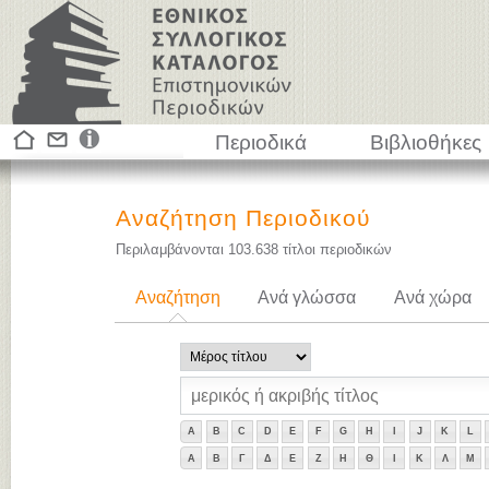
Περιοδικά
Βιβλιοθήκες
Αναζήτηση Περιοδικού
Περιλαμβάνονται
103.638
τίτλοι περιοδικών
Αναζήτηση
Ανά γλώσσα
Ανά χώρα
A
B
C
D
E
F
G
H
I
J
K
L
Α
Β
Γ
Δ
Ε
Ζ
Η
Θ
Ι
Κ
Λ
Μ