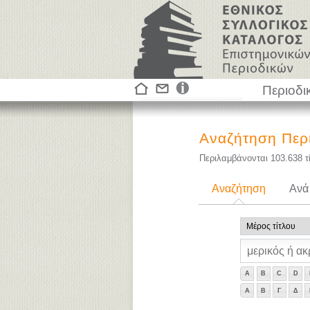
Περιοδι
Αναζήτηση Περ
Περιλαμβάνονται
103.638
τ
Αναζήτηση
Ανά
A
B
C
D
Α
Β
Γ
Δ