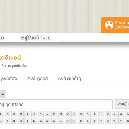
κά
Βιβλιοθήκες
ιοδικού
ίτλοι περιοδικών
 γλώσσα
Ανά χώρα
Ανά εκδότη
E
F
G
H
I
J
K
L
M
N
O
P
Q
R
S
T
U
V
W
X
Ε
Ζ
Η
Θ
Ι
Κ
Λ
Μ
Ν
Ξ
Ο
Π
Ρ
Σ
Τ
Υ
Φ
Χ
Ψ
Ω