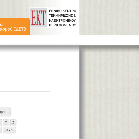
Y
Z
0 - 9