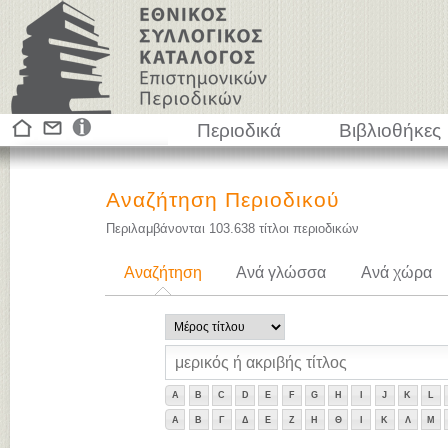
Περιοδικά
Βιβλιοθήκες
Αναζήτηση Περιοδικού
Περιλαμβάνονται
103.638
τίτλοι περιοδικών
Αναζήτηση
Ανά γλώσσα
Ανά χώρα
A
B
C
D
E
F
G
H
I
J
K
L
Α
Β
Γ
Δ
Ε
Ζ
Η
Θ
Ι
Κ
Λ
Μ