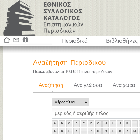
Περιοδικά
Βιβλιοθήκες
Αναζήτηση Περιοδικού
Περιλαμβάνονται
103.638
τίτλοι περιοδικών
Αναζήτηση
Ανά γλώσσα
Ανά χώρα
A
B
C
D
E
F
G
H
I
J
K
L
Α
Β
Γ
Δ
Ε
Ζ
Η
Θ
Ι
Κ
Λ
Μ