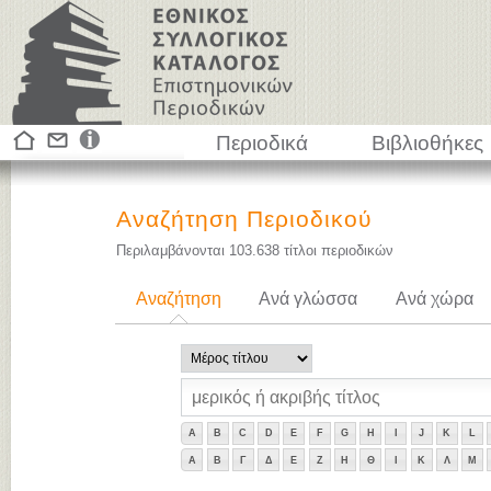
Περιοδικά
Βιβλιοθήκες
Αναζήτηση Περιοδικού
Περιλαμβάνονται
103.638
τίτλοι περιοδικών
Αναζήτηση
Ανά γλώσσα
Ανά χώρα
A
B
C
D
E
F
G
H
I
J
K
L
Α
Β
Γ
Δ
Ε
Ζ
Η
Θ
Ι
Κ
Λ
Μ