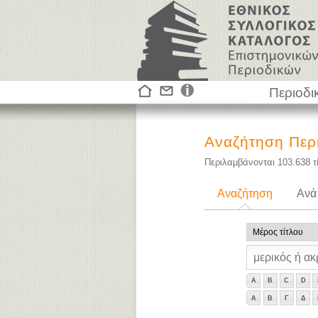
Περιοδι
Αναζήτηση Περ
Περιλαμβάνονται
103.638
τ
Αναζήτηση
Ανά
A
B
C
D
Α
Β
Γ
Δ