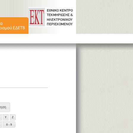
Y
Z
0 - 9