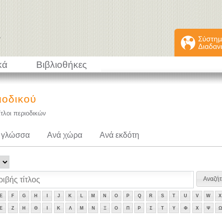
κά
Βιβλιοθήκες
ιοδικού
ίτλοι περιοδικών
 γλώσσα
Ανά χώρα
Ανά εκδότη
E
F
G
H
I
J
K
L
M
N
O
P
Q
R
S
T
U
V
W
X
Ε
Ζ
Η
Θ
Ι
Κ
Λ
Μ
Ν
Ξ
Ο
Π
Ρ
Σ
Τ
Υ
Φ
Χ
Ψ
Ω