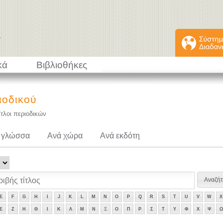
κά
Βιβλιοθήκες
ιοδικού
ίτλοι περιοδικών
 γλώσσα
Ανά χώρα
Ανά εκδότη
E
F
G
H
I
J
K
L
M
N
O
P
Q
R
S
T
U
V
W
X
Ε
Ζ
Η
Θ
Ι
Κ
Λ
Μ
Ν
Ξ
Ο
Π
Ρ
Σ
Τ
Υ
Φ
Χ
Ψ
Ω