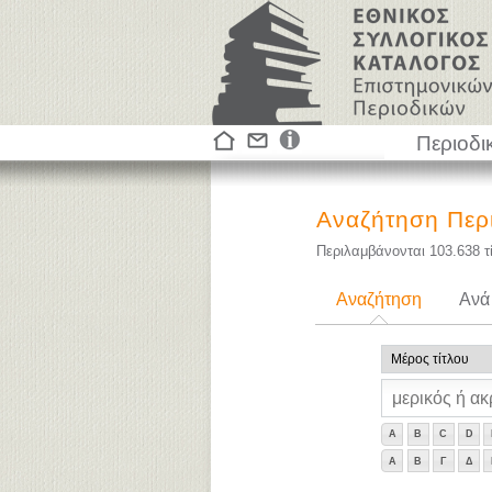
Περιοδι
Αναζήτηση Περ
Περιλαμβάνονται
103.638
τ
Αναζήτηση
Ανά
A
B
C
D
Α
Β
Γ
Δ