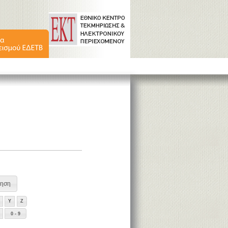
Y
Z
0 - 9